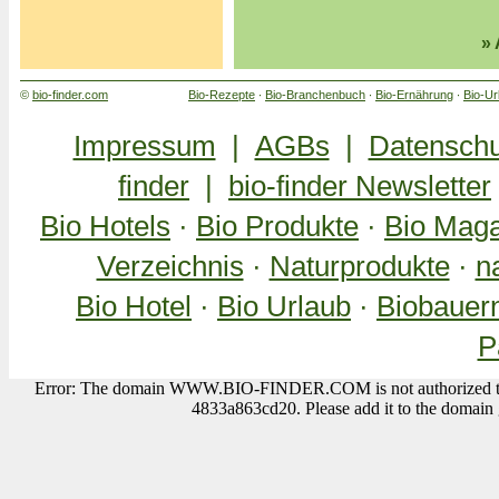
» 
©
bio-finder.com
Bio-Rezepte
∙
Bio-Branchenbuch
∙
Bio-Ernährung
∙
Bio-Ur
Impressum
|
AGBs
|
Datensch
finder
|
bio-finder Newsletter
Bio Hotels
·
Bio Produkte
·
Bio Maga
Verzeichnis
·
Naturprodukte
·
n
Bio Hotel
·
Bio Urlaub
·
Biobauer
P
Error: The domain WWW.BIO-FINDER.COM is not authorized to s
4833a863cd20. Please add it to the domain 