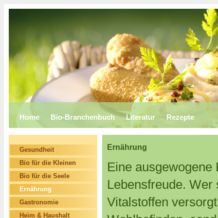
Home
Bio-Branchenbuch
Literatur
Rezepte
Ernährung
Gesundheit
Bio für die Kleinen
Eine ausgewogene E
Bio für die Seele
Lebensfreude. Wer s
Ernährung
Vitalstoffen versorgt
Gastronomie
Heim & Haushalt