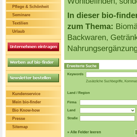
Wohlbefinden, sond
Pflege & Schönheit
In dieser bio-finde
Seminare
Textilien
zum Thema:
Biomär
Urlaub
Backwaren, Getränk
Nahrungsergänzung
Erweiterte Suche
Keywords
Zusätzliche Suchbegriffe, Kommasepa
Land / Region
Kundenservice
Mein bio-finder
Firma
Bio Know-how
Land
Presse
Straße
Sitemap
» Alle Felder leeren